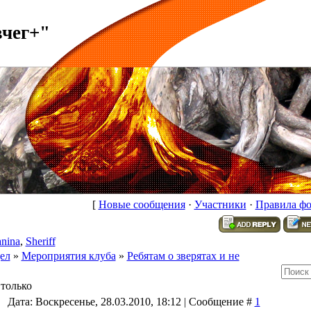
вчег+"
[
Новые сообщения
·
Участники
·
Правила ф
nina
,
Sheriff
ел
»
Мероприятия клуба
»
Ребятам о зверятах и не
 только
Дата: Воскресенье, 28.03.2010, 18:12 | Сообщение #
1