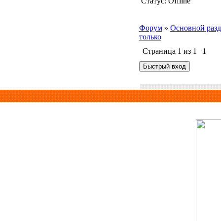
Статус:
Offline
Форум
»
Основной разд
только
Страница
1
из
1
1