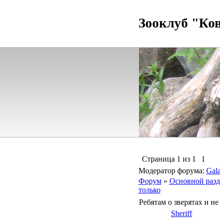
Зооклуб "Ко
Страница
1
из
1
1
Модератор форума:
Gala
Форум
»
Основной разд
только
Ребятам о зверятах и не
Sheriff