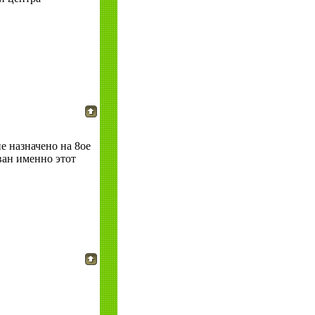
 назначено на 8ое
ван именно этот