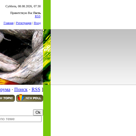
Суббота, 08.08.2026, 07:30
Приветствую Вас
Гость
RSS
Главная
|
Регистрация
|
Вход
орума
·
Поиск
·
RSS
]