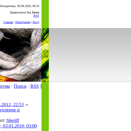
Воскресенье, 09.08.2026, 09:10
Приветствую Вас
Гость
RSS
Главная
|
Регистрация
|
Вход
орума
·
Поиск
·
RSS
]
я
.2012, 22:53
упление и
от:
Sheriff
 03.01.2010, 03:00