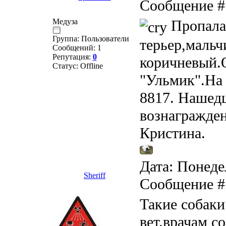
Сообщение 
Медуза
Пропала
Группа: Пользователи
терьер,мальч
Сообщений:
1
Репутация:
0
коричневый.
Статус:
Offline
"Ульмик".На
8817. Нашедш
вознаграждени
Кристина.
Дата: Понедел
Sheriff
Сообщение 
Такие собаки
вет.врачам со