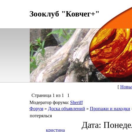
Зооклуб "Ковчег+"
[
Новы
Страница
1
из
1
1
Модератор форума:
Sheriff
Форум
»
Доска объявлений
»
Пропажи и находки
потерялься
Дата: Понедел
кристина