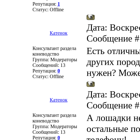
Репутация:
1
Статус:
Offline
Дата: Воскрес
Катенок
Сообщение 
Консультант раздела
Есть отличны
коневодство
других пород
Группа: Модераторы
Сообщений:
13
нужен? Може
Репутация:
0
Статус:
Offline
Дата: Воскрес
Катенок
Сообщение 
Консультант раздела
А лошадки не
коневодство
остальные по
Группа: Модераторы
Сообщений:
13
телефону!
Репутация:
0