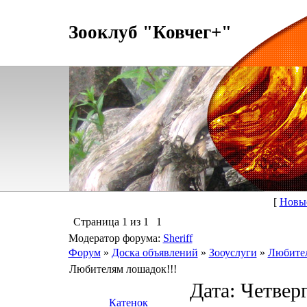
Зооклуб "Ковчег+"
[
Новы
Страница
1
из
1
1
Модератор форума:
Sheriff
Форум
»
Доска объявлений
»
Зооуслуги
»
Любител
Любителям лошадок!!!
Дата: Четверг
Катенок