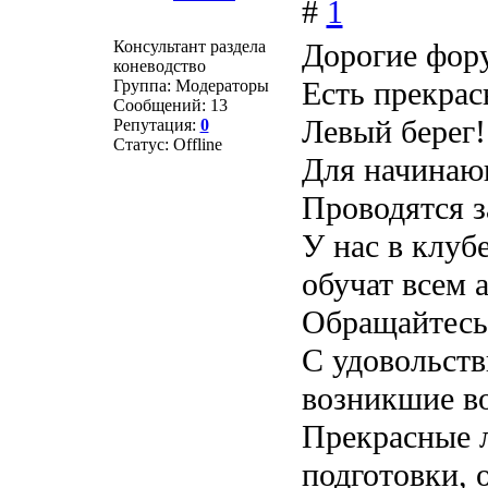
#
1
Консультант раздела
Дорогие фор
коневодство
Есть прекрас
Группа: Модераторы
Сообщений:
13
Левый берег!
Репутация:
0
Статус:
Offline
Для начинаю
Проводятся з
У нас в клуб
обучат всем 
Обращайтесь
С удовольст
возникшие во
Прекрасные 
подготовки, 