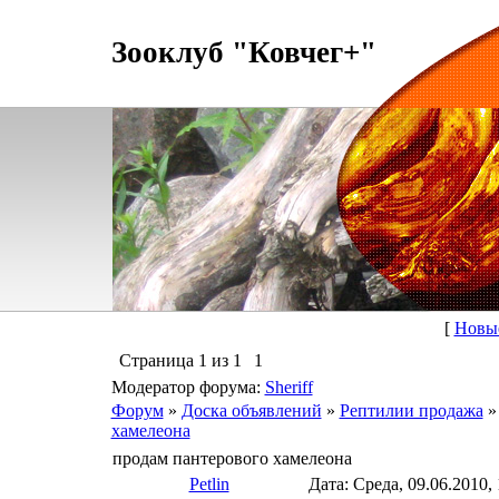
Зооклуб "Ковчег+"
[
Новы
Страница
1
из
1
1
Модератор форума:
Sheriff
Форум
»
Доска объявлений
»
Рептилии продажа
»
хамелеона
продам пантерового хамелеона
Petlin
Дата: Среда, 09.06.2010,