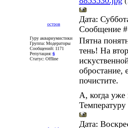
8853530.jpg
(
Дата: Суббота
остров
Сообщение 
Гуру аквариумистики
Пятна понятн
Группа: Модераторы
тень! На вто
Сообщений:
1171
Репутация:
6
искуственной
Статус:
Offline
обростание, 
почистите.
А, когда уже
Температуру
Дата: Воскрес