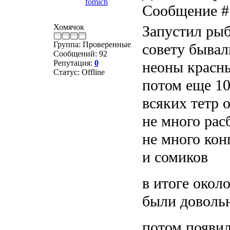
fomich
Сообщение 
Хомячок
Запустил рыб
Группа: Проверенные
совету бывал
Сообщений:
92
Репутация:
0
неоны красн
Статус:
Offline
потом еще 1
всяких тетр 
не много рас
не много кон
и сомиков
в итоге окол
были доволь
потом появи