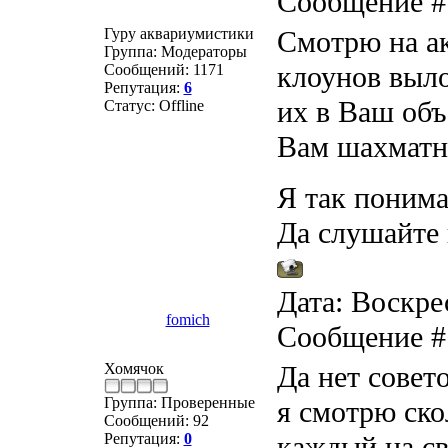
Сообщение 
Гуру аквариумистики
Смотрю на а
Группа: Модераторы
клоунов выло
Сообщений:
1171
Репутация:
6
их в Ваш объ
Статус:
Offline
Вам шахматн
Я так понима
Да слушайте
Дата: Воскрес
fomich
Сообщение 
Хомячок
Да нет совет
Группа: Проверенные
я смотрю ско
Сообщений:
92
Репутация:
0
каждый на св