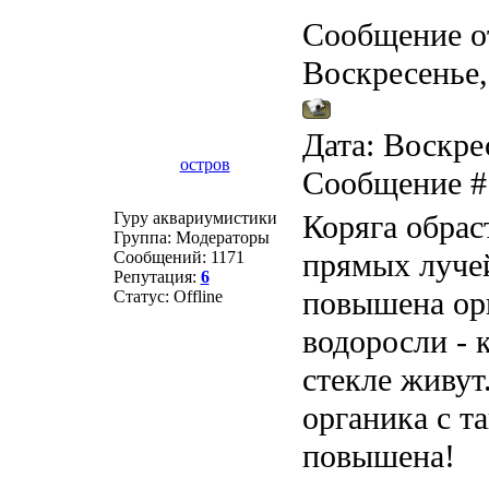
Сообщение о
Воскресенье,
Дата: Воскрес
остров
Сообщение 
Гуру аквариумистики
Коряга обрас
Группа: Модераторы
прямых лучей
Сообщений:
1171
Репутация:
6
повышена орг
Статус:
Offline
водоросли - 
стекле живут
органика с т
повышена!