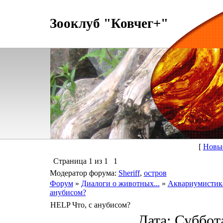
Зооклуб "Ковчег+"
[
Новы
Страница
1
из
1
1
Модератор форума:
Sheriff
,
остров
Форум
»
Диалоги о животных...
»
Аквариумистик
анубисом?
HELP Что, с анубисом?
Дата: Суббота