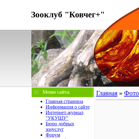
Зооклуб "Ковчег+"
Меню сайта
Главная
»
Фото
Главная страница
Информация о сайте
Интернет-журнал
"УКУШУ"
Бюро добрых
зооуслуг
Форум