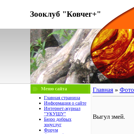
Зооклуб "Ковчег+"
Меню сайта
Главная
»
Фото
Главная страница
Информация о сайте
Интернет-журнал
"УКУШУ"
Выгул змей.
Бюро добрых
зооуслуг
Форум