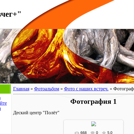
вчег+"
Главная
»
Фотоальбом
»
Фото с наших встреч.
» Фотограф
а
Фотография 1
йте
л
Деский центр "Полёт"
668
0
5.0
В реальном размере