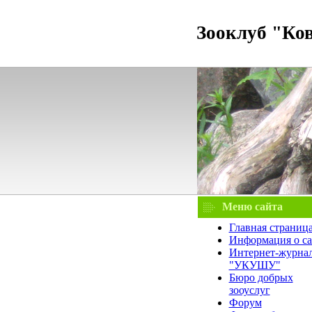
Зооклуб "Ко
Меню сайта
Главная страниц
Информация о са
Интернет-журна
"УКУШУ"
Бюро добрых
зооуслуг
Форум