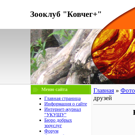
Зооклуб "Ковчег+"
Меню сайта
Главная
»
Фото
друзей
Главная страница
Информация о сайте
Интернет-журнал
"УКУШУ"
Бюро добрых
зооуслуг
Форум