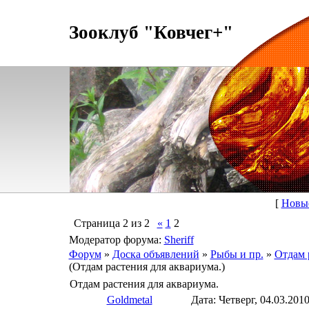
Зооклуб "Ковчег+"
[
Новы
Страница
2
из
2
«
1
2
Модератор форума:
Sheriff
Форум
»
Доска объявлений
»
Рыбы и пр.
»
Отдам 
(Отдам растения для аквариума.)
Отдам растения для аквариума.
Goldmetal
Дата: Четверг, 04.03.201