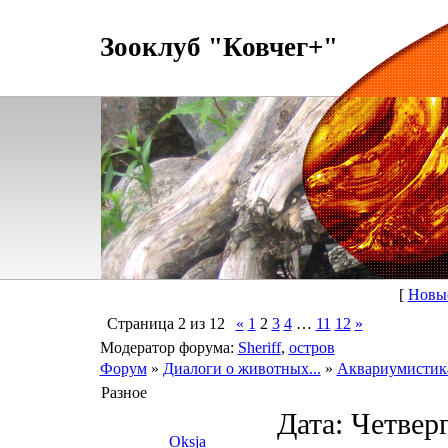
Зооклуб "Ковчег+"
[
Новы
Страница
2
из
12
«
1
2
3
4
…
11
12
»
Модератор форума:
Sheriff
,
остров
Форум
»
Диалоги о животных...
»
Аквариумистик
Разное
Дата: Четверг
Oksja