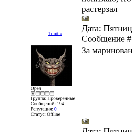
растерзал
Дата: Пятница
Trinitro
Сообщение 
За маринован
Орёл
Группа: Проверенные
Сообщений:
194
Репутация:
0
Статус:
Offline
Дата: Пятница