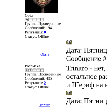
Орёл
Группа: Проверенные
Сообщений:
194
Репутация:
0
Статус:
Offline
Дата: Пятница
Oksja
Сообщение 
Росомаха
Trinitro - не
Группа: Проверенные
остальное ра
Сообщений:
435
Репутация:
2
и Шериф на н
Статус:
Offline
Дата: Пятница
Trinitro