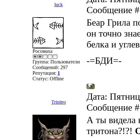
luck
Сообщение 
Беар Грила п
он точно знае
белка и углев
Росомаха
-=БДИ=-
Группа: Пользователи
Сообщений:
297
Репутация:
1
Статус:
Offline
Дата: Пятница
Trinitro
Сообщение 
А ты видела 
тритона?!?!
O