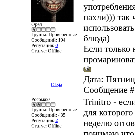
употребления
пахли))) так
Орёл
использовать
Группа: Проверенные
блюда)
Сообщений:
194
Репутация:
0
Если только 
Статус:
Offline
промариноват
Дата: Пятница
Oksja
Сообщение 
Росомаха
Trinitro - ес
Группа: Проверенные
для которого
Сообщений:
435
Репутация:
2
неделю отгов
Статус:
Offline
понимаю,что 