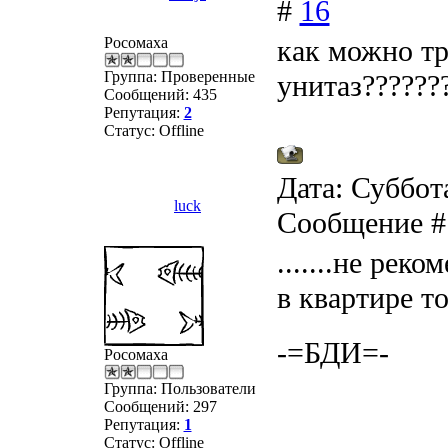
#
16
Росомаха
как можно тр
Группа: Проверенные
унитаз??????
Сообщений:
435
Репутация:
2
Статус:
Offline
Дата: Суббота
luck
Сообщение 
.......не рек
в квартире т
-=БДИ=-
Росомаха
Группа: Пользователи
Сообщений:
297
Репутация:
1
Статус:
Offline