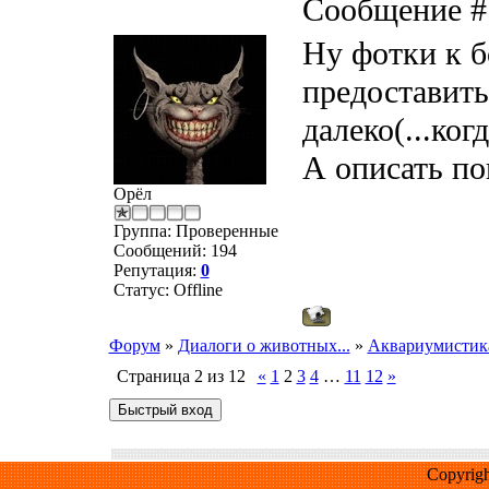
Сообщение 
Ну фотки к 
предоставить
далеко(...ко
А описать по
Орёл
Группа: Проверенные
Сообщений:
194
Репутация:
0
Статус:
Offline
Форум
»
Диалоги о животных...
»
Аквариумистик
Страница
2
из
12
«
1
2
3
4
…
11
12
»
Copyrig