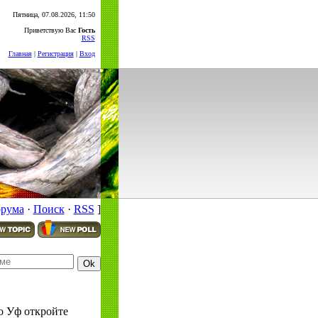
Пятница, 07.08.2026, 11:50
Приветствую Вас
Гость
RSS
Главная
|
Регистрация
|
Вход
орума
·
Поиск
·
RSS
]
о Уф откройте