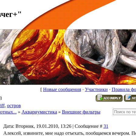
вчег+"
[
Новые сообщения
·
Участники
·
Правила ф
3
iff
,
остров
отных...
»
Аквариумистика
»
Внешние фильтры
Дата: Вторник, 19.01.2010, 13:26 | Сообщение #
31
Алексей, извините, мне надо отъехать, пообщаемся вечером. П