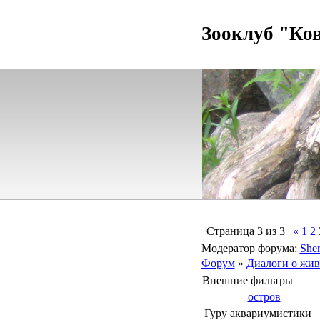
Зооклуб "Ко
Страница
3
из
3
«
1
2
Модератор форума:
Sher
Форум
»
Диалоги о жив
Внешние фильтры
остров
Гуру аквариумистики