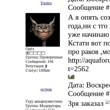
Trinitro
Сообщение 
А я опять соз
года,ни с тго
уже начинаю 
Кстати вот п
Орёл
про раков ,м
Группа: Проверенные
http://aquafo
Сообщений:
194
Репутация:
0
t=2562
Статус:
Offline
Дата: Воскрес
остров
Сообщение 
Гуру аквариумистики
Зря заказал
Группа: Модераторы