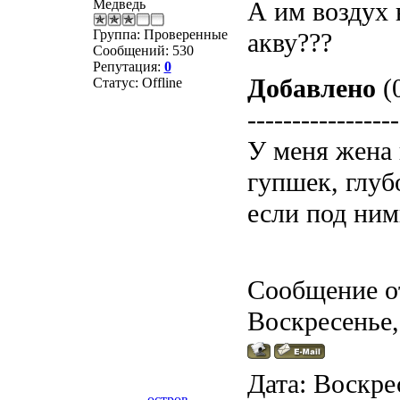
Медведь
А им воздух 
Группа: Проверенные
акву???
Сообщений:
530
Репутация:
0
Добавлено
(0
Статус:
Offline
-----------------
У меня жена 
гупшек, глуб
если под ним
Сообщение о
Воскресенье,
Дата: Воскрес
остров