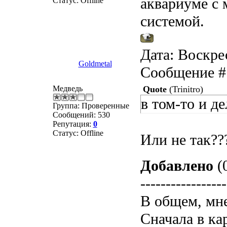
аквариуме с
Статус:
Offline
системой.
Дата: Воскрес
Goldmetal
Сообщение 
Медведь
Quote
(
Trinitro
)
в том-то и де
Группа: Проверенные
Сообщений:
530
Репутация:
0
Статус:
Offline
Или не так??
Добавлено
(0
-----------------
В общем, мне
Сначала в ка