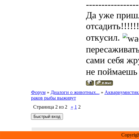
-----------------
Да уже приш
отсадить!!!!!!
откусил.
пересаживать
сами себя ж
не поймаешь
Форум
»
Диалоги о животных...
»
Аквариумистик
раков рыбы выживут
Страница
2
из
2
«
1
2
Copyrig