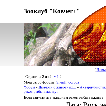
Зооклуб "Ковчег+"
[
Новы
Страница
2
из
2
«
1
2
Модератор форума:
Sheriff
,
остров
Форум
»
Диалоги о животных...
»
Аквариумистик
раков рыбы выживут
Если запустить в аквариум раков рыбы выживут
Дата: Воскрес