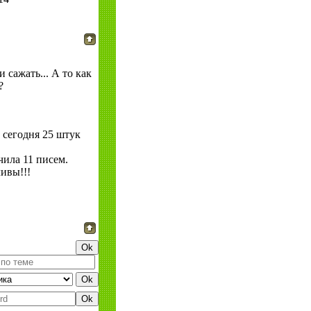
 сажать... А то как
?
 сегодня 25 штук
чила 11 писем.
ивы!!!