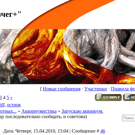
вчег+"
[
Новые сообщения
·
Участники
·
Правила ф
3
4
5
»
iff
,
остров
отных...
»
Аквариумистика
»
Запускаю аквариум.
ду последовательно сообщать, и советова)
Дата: Четверг, 15.04.2010, 15:04 | Сообщение #
46