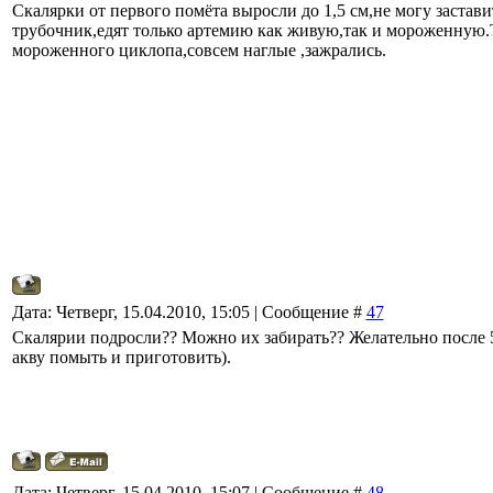
Скалярки от первого помёта выросли до 1,5 см,не могу застави
трубочник,едят только артемию как живую,так и мороженную.
мороженного циклопа,совсем наглые ,зажрались.
Дата: Четверг, 15.04.2010, 15:05 | Сообщение #
47
Скалярии подросли?? Можно их забирать?? Желательно после 5
акву помыть и приготовить).
Дата: Четверг, 15.04.2010, 15:07 | Сообщение #
48