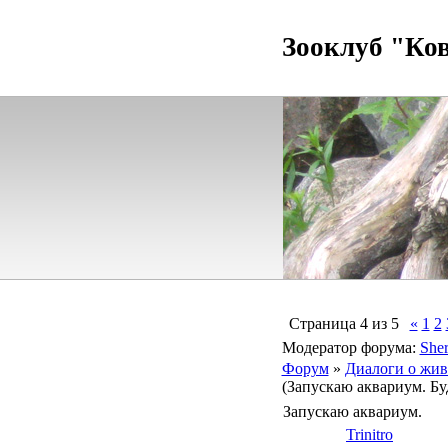
Зооклуб "Ко
Страница
4
из
5
«
1
2
Модератор форума:
Sher
Форум
»
Диалоги о жив
(Запускаю аквариум. Бу
Запускаю аквариум.
Trinitro