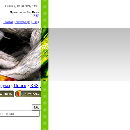
Пятница, 07.08.2026, 14:01
Приветствую Вас
Гость
RSS
Главная
|
Регистрация
|
Вход
орума
·
Поиск
·
RSS
]