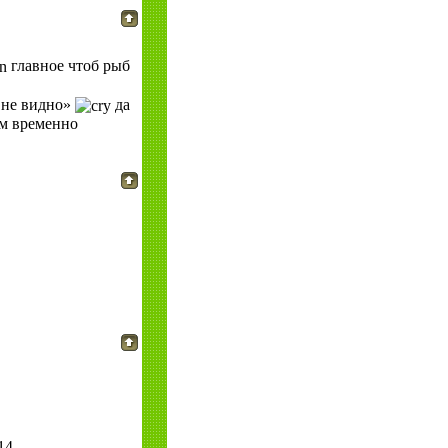
главное чтоб рыб
 не видно»
да
ум временно
14