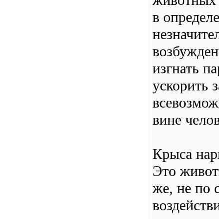
животных 
в определ
незначите
возбужден
изгнать па
ускорить з
всевозмож
вине челов
Крыса нар
Это живот
же, не по 
воздейств