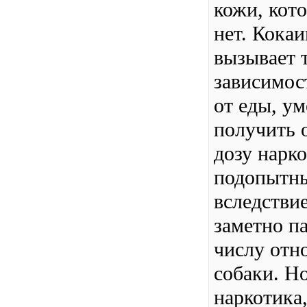
кожи, кото
нет. Кока
вызывает 
зависимост
от еды, ум
получить 
дозу нарко
подопытны
вследстви
заметно па
числу отно
собаки. Но
наркотика,