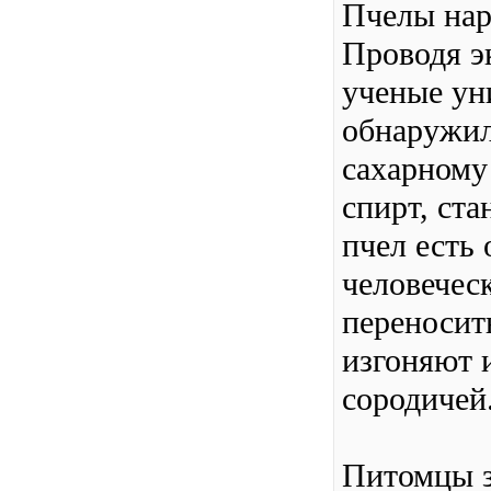
Пчелы на
Проводя э
ученые ун
обнаружил
сахарному
спирт, ст
пчел есть 
человечес
переносит
изгоняют 
сородичей
Питомцы з