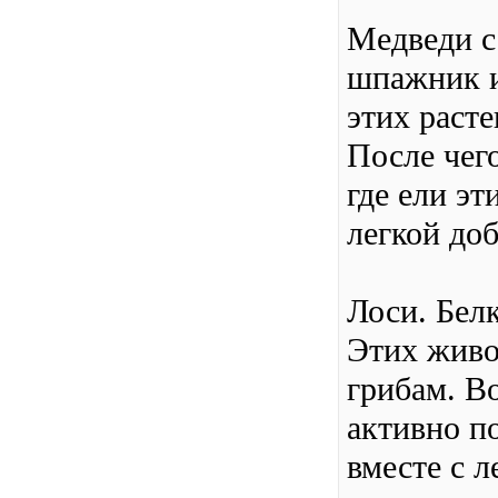
Медведи с
шпажник и
этих раст
После чег
где ели эт
легкой до
Лоси. Бел
Этих живо
грибам. В
активно п
вместе с л