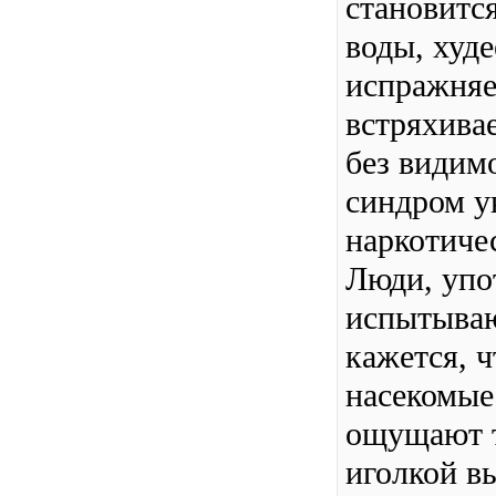
становитс
воды, худ
испражняе
встряхивае
без видим
синдром у
наркотиче
Люди, упо
испытываю
кажется, ч
насекомые
ощущают т
иголкой в