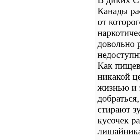
В диких С
Канады ра
от которо
наркотиче
довольно р
недоступн
Как пищев
никакой ц
жизнью и 
добраться,
стирают з
кусочек ра
лишайника 