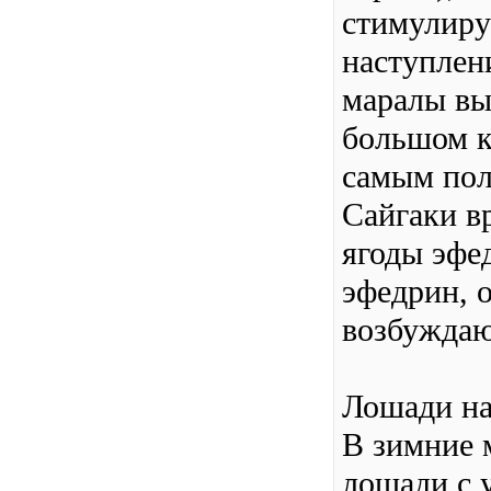
стимулиру
наступлен
маралы вы
большом к
самым пол
Сайгаки в
ягоды эфе
эфедрин, 
возбуждаю
Лошади н
В зимние 
лошади с 