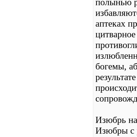
полынью р
избавляютс
аптеках п
цитварное
противогл
излюбленн
богемы, аб
результате
происходи
сопровожд
Изюбрь на
Изюбры с 