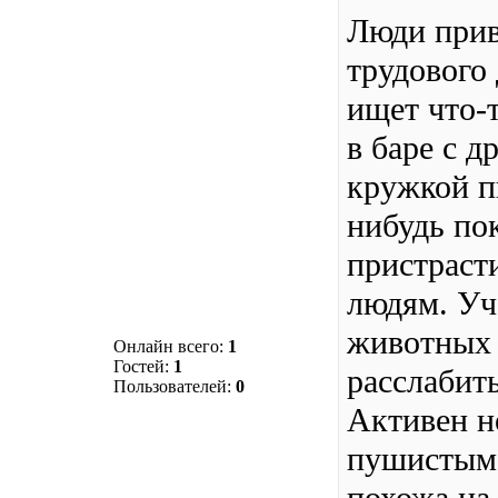
Люди прив
трудового
ищет что-т
в баре с д
кружкой пи
нибудь пок
пристраст
людям. Уч
животных 
Онлайн всего:
1
Гостей:
1
расслабить
Пользователей:
0
Активен н
пушистым 