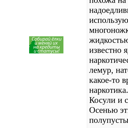
похожа на
надоедлив
использую
многоножк
жидкостью
известно 
наркотиче
лемур, на
какое-то в
наркотика
Косули и 
Осенью эт
полупусты