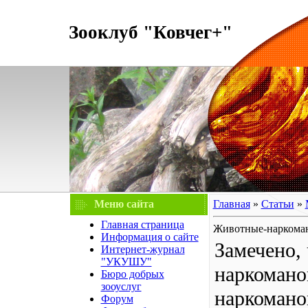
Зооклуб "Ковчег+"
Меню сайта
Главная
»
Статьи
»
Главная страница
Животные-наркома
Информация о сайте
Замечено,
Интернет-журнал
"УКУШУ"
наркомано
Бюро добрых
зооуслуг
наркомано
Форум