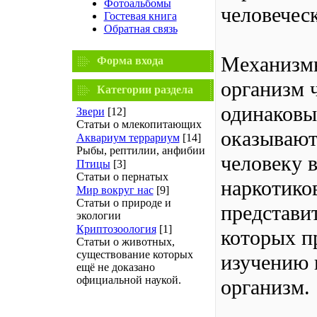
Фотоальбомы
человечес
Гостевая книга
Обратная связь
Механизмы
Форма входа
организм 
Категории раздела
одинаковы
Звери
[12]
Статьи о млекопитающих
оказываю
Аквариум террариум
[14]
Рыбы, рептилии, анфибии
человеку 
Птицы
[3]
Статьи о пернатых
наркотико
Мир вокруг нас
[9]
Статьи о природе и
представи
экологии
Криптозоология
[1]
которых п
Статьи о животных,
существование которых
изучению 
ещё не доказано
официальной наукой.
организм.