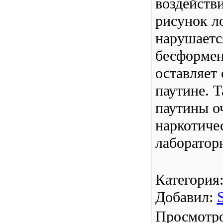
воздейств
рисунок л
нарушается
бесформен
оставляет
паутине. 
паутины о
наркотичес
лаборатор
Категория
Добавил
:
S
Просмотр