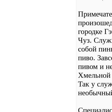
Примечате
произошед
городке Г
Чуз. Служ
собой пинг
пиво. Завс
пивом и н
Хмельной 
Так у слу
необычный
Специалис