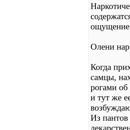
Наркотиче
содержатс
ощущение 
Олени на
Когда при
самцы, на
рогами об 
и тут же е
возбуждаю
Из пантов
лекарстве