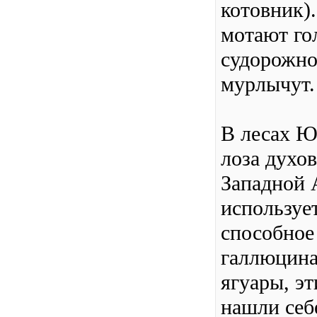
котовник).
мотают гол
судорожно
мурлычут.
В лесах Ю
лоза духо
Западной 
используе
способное
галлюцина
ягуары, эт
нашли себ