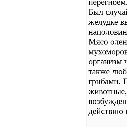
перегноем
Был случай
желудке в
наполовин
Мясо олен
мухоморов
организм 
также люб
грибами. 
животные,
возбужден
действию 