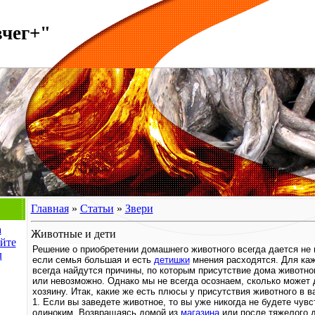
вчег+"
Главная
»
Статьи
»
Звери
а
Животные и дети
йте
Решение о приобретении домашнего животного всегда дается не 
л
если семья большая и есть
детишки
мнения расходятся. Для каж
всегда найдутся причины, по которым присутствие дома животно
или невозможно. Однако мы не всегда осознаем, сколько может 
хозяину. Итак, какие же есть плюсы у присутствия животного в 
1. Если вы заведете животное, то вы уже никогда не будете чувс
одиноким. Возвращаясь домой из
магазина
или после тяжелого д