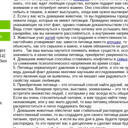
знать, что вас ждет любящее существо, которое подарит вам св
внимание и не потребует ничего взамен. Оно способно молчать, 
побыть в тишине, а может выслушать, когда вам нужно выговори
2. Если у вас есть домашнее животное, то вы подвержены гораз
нежели люди, которые не имеют питомцев. Проведено немало и
указывающих на этот факт, однако главным доказательством ст
Ведь стоит прикоснуться к пушистому котенку или услышать без
канарейки, как вы начинаете расслабляться, а внутреннее напря
а
3. Животные учат
детей
чувству сострадания и ответственности.
настойчиво уговаривает вас завести питомца вместо
игрушки
, т
объяснить, как это серьезно и важно, и какие обязанности он до
щих
взять . Так ваш малыш научится понимать живых существ и, осо
значимость в качестве хозяина питомца, приобретет уверенность
14]
4. Домашние животные способны сглаживать конфликты в
семье
бии
со снижением психологического напряжения во время ссоры.
5. Питомцы нормализуют давление и сердечный ритм, и это не п
ведь данный факт доказан многими научными исследованиями. 
этого явления еще не выявлены, это не мешает нам радоваться
свойству наших любимцев.
6. Приобретение питомца – это отличный способ найти друзей, з
знакомства. Вечерние прогулки, выставки, зоомагазины – это те 
встретите множество людей, с которыми у вас всегда есть обща
Если вы очень стеснительный человек, и вам трудно найти тему 
незнакомцем, или у вас мало друзей, то ваш питомец обязатель
х
раскрепоститься и легко поддержать беседу.
7. Домашние животные обеспечат вам стабильный распорядок дн
ответственный хозяин, то вы создадите для своего питомца раз
питания, прогулок, мытья, и если вы изо дня в день будете прид
распорядка, то это приучит вас к дисциплине и сделает ваши бу