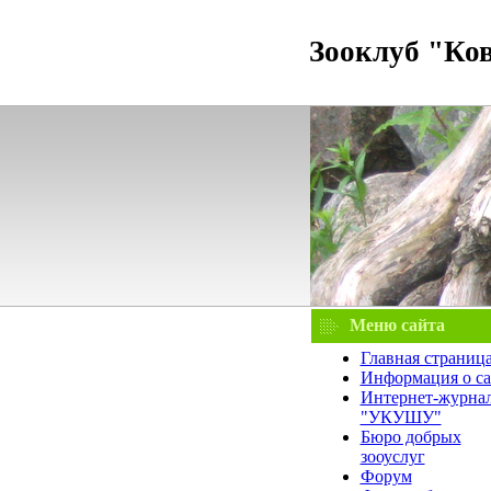
Зооклуб "Ко
Меню сайта
Главная страниц
Информация о са
Интернет-журна
"УКУШУ"
Бюро добрых
зооуслуг
Форум