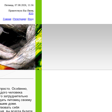
Пятница, 07.08.2026, 11:56
Приветствую Вас
Гость
RSS
Главная
|
Регистрация
|
Вход
просто. Особенно,
дого человека
го затруднительно
дать питомец своему
вашем доме.
твовать себя
ня, вы всегда будете