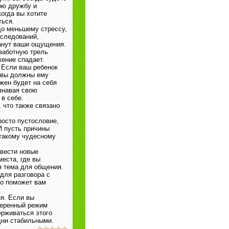
ою дружбу и
когда вы хотите
ться.
до меньшему стрессу,
сследований,
анут ваши ощущения.
заботную трель
жение спадает.
 Если ваш ребенок
о вы должны ему
лжен будет на себя
знавая свою
 в себе.
, что также связано
росто пустословие,
И пусть причины
 такому чудесному
авести новые
места, где вы
я тема для общения.
для разговора с
но поможет вам
я. Если вы
меренный режим
ерживаться этого
дни стабильными.