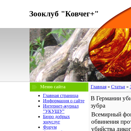
Зооклуб "Ковчег+"
Меню сайта
Главная
»
Статьи
»
Главная страница
В Германии уби
Информация о сайте
зубра
Интернет-журнал
"УКУШУ"
Всемирный фон
Бюро добрых
обвинения прот
зооуслуг
Форум
убийства диког