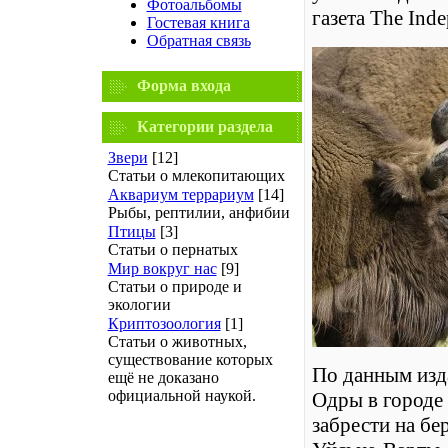
Фотоальбомы
газета The Inde
Гостевая книга
Обратная связь
Форма входа
Категории раздела
Звери
[12]
Статьи о млекопитающих
Аквариум террариум
[14]
Рыбы, рептилии, анфибии
Птицы
[3]
Статьи о пернатых
Мир вокруг нас
[9]
Статьи о природе и
экологии
Криптозоология
[1]
Статьи о животных,
существование которых
По данным изда
ещё не доказано
официальной наукой.
Одры в городе 
забрести на бе