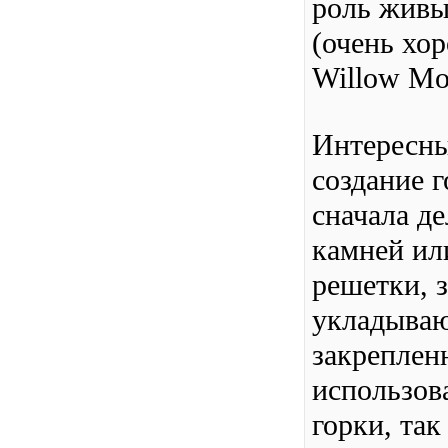
роль живы
(очень хо
Willow Moss
Интересны
создание г
сначала д
камней ил
решетки, з
укладываю
закреплен
использова
горки, так