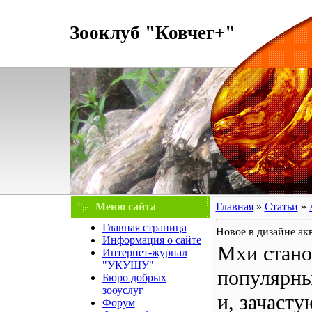
Зооклуб "Ковчег+"
Меню сайта
Главная
»
Статьи
»
Главная страница
Новое в дизайне ак
Информация о сайте
Мхи станов
Интернет-журнал
"УКУШУ"
популярн
Бюро добрых
зооуслуг
и, зачаст
Форум