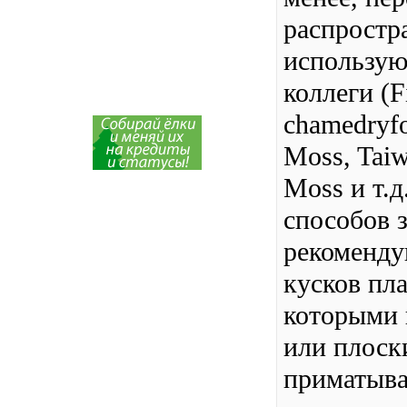
распростр
использую
коллеги (Fi
chamedryfo
Moss, Taiw
Moss и т.д
способов з
рекоменду
кусков пл
которыми 
или плоск
приматыва