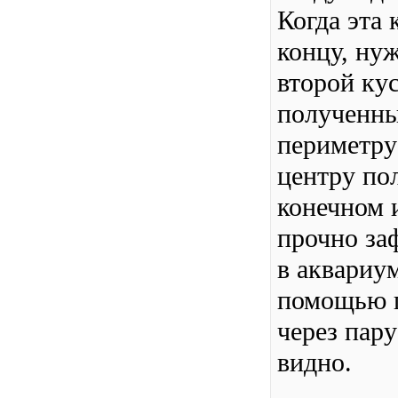
Когда эта 
концу, ну
второй ку
полученны
периметру 
центру по
конечном 
прочно за
в аквариу
помощью п
через пару
видно.