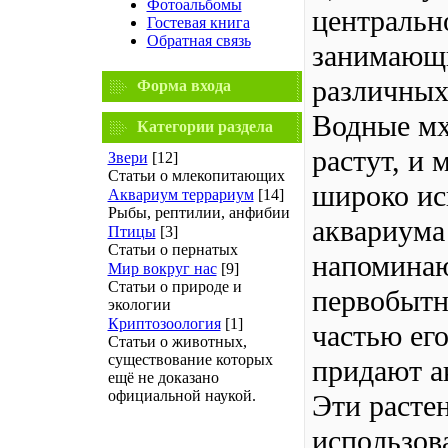
Фотоальбомы
центрально
Гостевая книга
Обратная связь
занимающи
различных
Форма входа
Водные мхи
Категории раздела
растут, и
Звери
[12]
Статьи о млекопитающих
широко ис
Аквариум террариум
[14]
Рыбы, рептилии, анфибии
аквариума
Птицы
[3]
Статьи о пернатых
напоминаю
Мир вокруг нас
[9]
Статьи о природе и
первобытн
экологии
Криптозоология
[1]
частью ег
Статьи о животных,
существование которых
придают а
ещё не доказано
официальной наукой.
Эти расте
использова