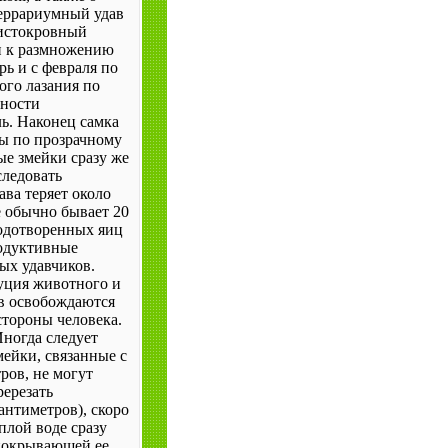
террариумный удав
чистокровный
и к размножению
рь и с февраля по
ого лазания по
нности
ль. Наконец самка
ы по прозрачному
ые змейки сразу же
следовать
ава теряет около
е обычно бывает 20
лодотворенных яиц
родуктивные
ых удавчиков.
туция животного и
в освобождаются
стороны человека.
ногда следует
ейки, связанные с
ов, не могут
ререзать
антиметров), скоро
плой воде сразу
 покрывающей ее