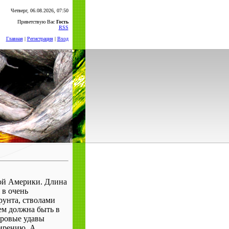
Четверг, 06.08.2026, 07:50
Приветствую Вас
Гость
RSS
Главная
|
Регистрация
|
Вход
ной Америки. Длина
 в очень
рунта, стволами
ем должна быть в
оровые удавы
ирению. А