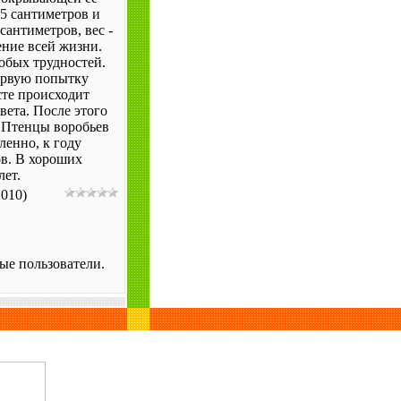
5 сантиметров и
сантиметров, вес -
ение всей жизни.
обых трудностей.
ервую попытку
сте происходит
вета. После этого
 Птенцы воробьев
ленно, к году
ов. В хороших
лет.
2010)
ые пользователи.