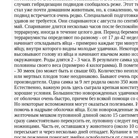
случаях гибридизации подвидов сообщалось реже. Этот 
стал уже почти домашним животным, но, к сожалению, 
подвид встречается очень редко. Специальной подготовк
удавов не требуется. Они спариваются с августа по сентяб
май. Спаривание длится несколько часов после беспокойн
террариуму, иногда в течение целого дня. Период береме
террариумисты определяют по-разному - от 17 до 42 неде
начинает откладывать яйца - примерно каждые три минут
яйцу, внутри которого видны молодые удавчики. Некотор
высовывают голову из яйца и начинают язычком живо ис
окружающее. Роды длятся 2 - 3 часа. В результате самка уд
половины своего веса (примерно 4 килограмма). В помет
- 30 змеек (но может быть и свыше 60). Количество неоп
или мертвых плодов тоже неодинаково. Бывают очень п
производители. Одна самка за 9 лет родила около 350 жив
Естественно, важную роль здесь сыграла крепкая консти
хорошие условия. Большинство новорожденных удавчико
от оболочки очень быстро, причем без всякой помощи со 
Но некоторые вспоможения могут оказаться полезными. И
помочь в надрыве оболочки яйца. Если новорожденные зм
желточным мешком пуповиной длиной около 15 сантиметр
сразу самостоятельно перекусить ее, пуповину следует пе
ножницами. Часть ее, оставшаяся у животного (около 10 с
пересыхает и через несколько дней отпадает. Купание в те
после рождения помогает змейке освободиться от слизи,