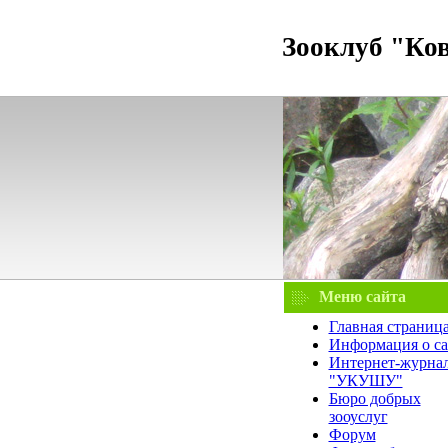
Зооклуб "Ко
Меню сайта
Главная страниц
Информация о са
Интернет-журна
"УКУШУ"
Бюро добрых
зооуслуг
Форум