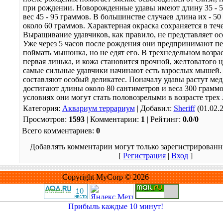
при рождении. Новорожденные удавы имеют длину 35 - 5
вес 45 - 95 граммов. В большинстве случаев длина их - 50 
около 60 граммов. Характерная окраска сохраняется в теч
Выращивание удавчиков, как правило, не представляет ос
Уже через 5 часов после рождения они предпринимают п
поймать мышонка, но не едят его. В трехнедельном возра
первая линька, и кожа становится прочной, желтоватого ц
самые сильные удавчики начинают есть взрослых мышей.
составляют особый деликатес. Поначалу удавы растут мед
достигают длины около 80 сантиметров и веса 300 грамм
условиях они могут стать половозрелыми в возрасте трех 
Категория
:
Аквариум террариум
|
Добавил
:
Sheriff
(01.02.
Просмотров
:
1593
|
Комментарии
:
1
|
Рейтинг
:
0.0
/
0
Всего комментариев
:
0
Добавлять комментарии могут только зарегистрированн
[
Регистрация
|
Вход
]
Copyright MyCorp © 2026