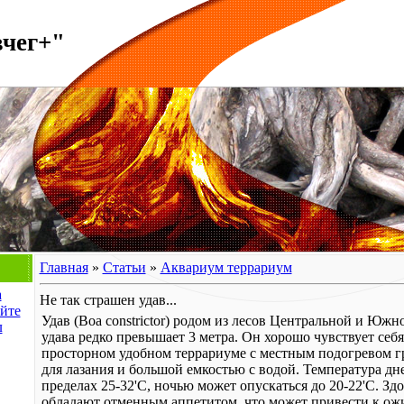
вчег+"
Главная
»
Статьи
»
Аквариум террариум
а
Не так страшен удав...
йте
Удав (Boa constrictor) родом из лесов Центральной и Юж
л
удава редко превышает 3 метра. Он хорошо чувствует себя
просторном удобном террариуме с местным подогревом г
для лазания и большой емкостью с водой. Температура дн
пределах 25-32'С, ночью может опускаться до 20-22'С. Зд
обладают отменным аппетитом, что может привести к ож