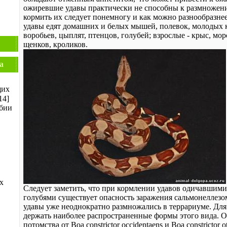
ожиревшие удавы практически не способны к размножен
кормить их следует понемногу и как можно разнообразнее
удавы едят домашних и белых мышей, полевок, молодых к
воробьев, цыплят, птенцов, голубей; взрослые - крыс, мор
щенков, кроликов.
а
щих
14]
бии
х
Следует заметить, что при кормлении удавов одичавши
голубями существует опасность заражения сальмонеллез
удавы уже неоднократно размножались в террариуме. Для
держать наиболее распространенные формы этого вида. 
потомства от Boa constrictor occidentaens и Boa constrictor ot