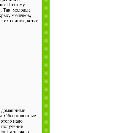
ию. Поэтому
. Так, молодые
рыс, хомячков,
ских свинок, котят,
ми домашними
ом. Обыкновенные
 этого надо
О получении
toni, а также о