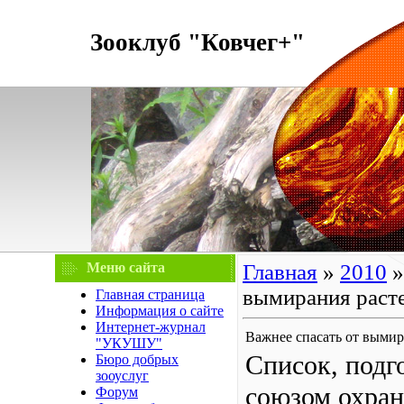
Зооклуб "Ковчег+"
Меню сайта
Главная
»
2010
»
вымирания раст
Главная страница
Информация о сайте
Интернет-журнал
Важнее спасать от вымир
"УКУШУ"
Список, под
Бюро добрых
зооуслуг
союзом охран
Форум