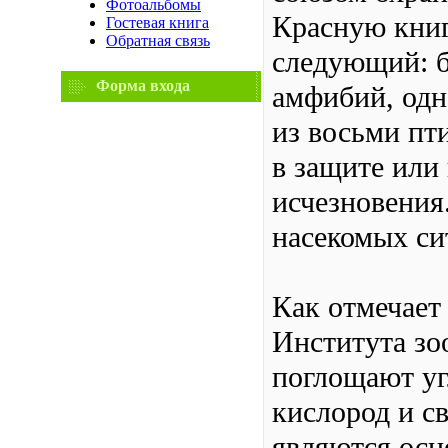
Фотоальбомы
Красную кни
Гостевая книга
Обратная связь
следующий: б
Форма входа
амфибий, одн
из восьми пт
в защите или
исчезновения
насекомых си
Как отмечает
Института зо
поглощают уг
кислород и с
являются осн