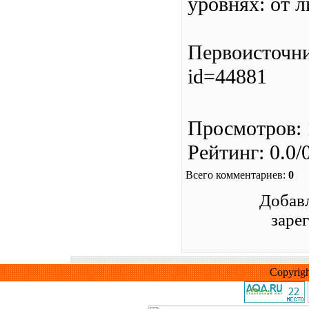
уровнях: от л
Первоисточник:
id=44881
Просмотров
:
Рейтинг
:
0.0
/
Всего комментариев
:
0
Добавл
заре
Copyrig