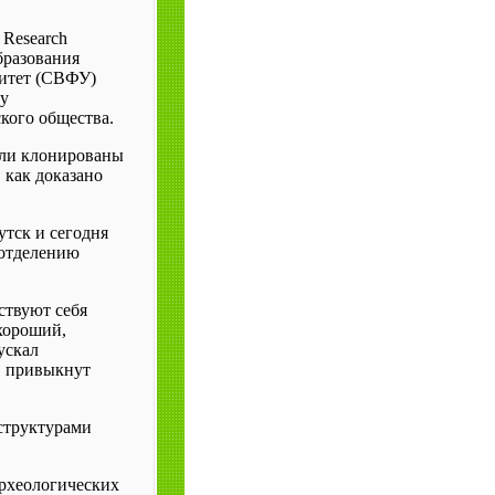
 Research
бразования
итет (СВФУ)
у
кого общества.
ыли клонированы
 как доказано
утск и сегодня
 отделению
ствуют себя
 хороший,
ускал
, привыкнут
структурами
археологических