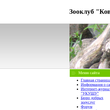
Зооклуб "Ко
Меню сайта
Главная страниц
Информация о са
Интернет-журна
"УКУШУ"
Бюро добрых
зооуслуг
Форум