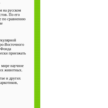
.
м на русском
стов. По его
е по сравнению
ие
екулярной
ро-Восточного
е Фонда
ески приезжать
 мире научное
гих животных.
тае и других
наркотиков,