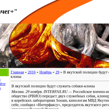
вчег+"
Главная
»
2016
»
Ноябрь
»
29
» В якутской полиции будут 
клоны
а
йте
В якутской полиции будут служить собаки-клоны
л
Москва. 29 ноября. INTERFAX.RU —
Российское
военно-и
общество (РВИО) передаст двух служебных собак, клони
в корейских лабораториях Sooam, кинологам МВД Якутии,
себе, сообщил «Интерфаксу», председатель якутского рег