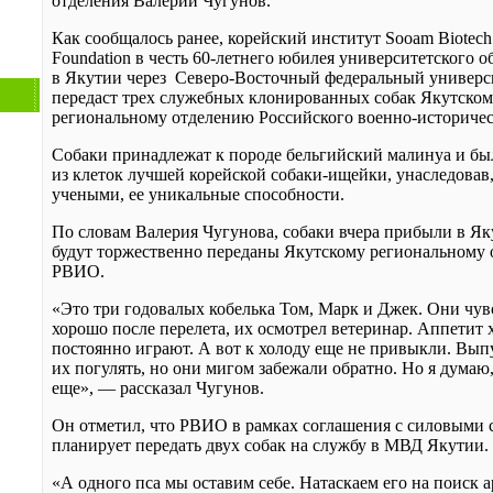
отделения Валерий Чугунов.
Как сообщалось ранее, корейский институт Sooam Biotech
Foundation в честь 60-летнего юбилея университетского о
в Якутии через Северо-Восточный федеральный универс
передаст трех служебных клонированных собак Якутском
региональному отделению Российского военно-историчес
Собаки принадлежат к породе бельгийский малинуа и б
из клеток лучшей корейской собаки-ищейки, унаследовав,
учеными, ее уникальные способности.
По словам Валерия Чугунова, собаки вчера прибыли в Як
будут торжественно переданы Якутскому региональному
РВИО.
«Это три годовалых кобелька Том, Марк и Джек. Они чув
хорошо после перелета, их осмотрел ветеринар. Аппетит
постоянно играют. А вот к холоду еще не привыкли. Вып
их погулять, но они мигом забежали обратно. Но я думаю
еще», — рассказал Чугунов.
Он отметил, что РВИО в рамках соглашения с силовыми 
планирует передать двух собак на службу в МВД Якутии.
«А одного пса мы оставим себе. Натаскаем его на поиск 