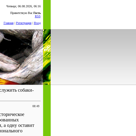
Четверг, 06.08.2026, 06:16
Приветствую Вас
Гость
RSS
Главная
|
Регистрация
|
Вход
служить собаки-
08:49
сторическое
рованных
 а одну оставит
ионального