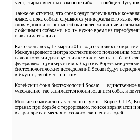
мест, старых военных захоронений», — сообщил Чугунов
Также он отметил, что собак будут переучивать к команда
языке, а пока собаки слушаются универсального языка же
словам, клонированные собаки более жилистые и сильны
с обычными собаками, но им нужно время на переобучен
и акклиматизацию.
Как сообщалось, 17 марта 2015 года состоялось открытие
Международного центра коллективного пользования мол
палеонтологии для изучения клеток мамонта на базе
Севе
федерального университета в Якутске. Корейские учены
биотехнологических исследований Sooam будут периодич
в Якутск для обмена опытом.
Корейский фонд биотехнологий Sooam — единственное в
учреждение, где занимаются клонированием собак и дру
Многие собаки-клоны успешно служат в Корее, США, Ки
странах при борьбе с терроризмом, поиске взрывчатки и 
в аэропортах и местах массового скопления людей.