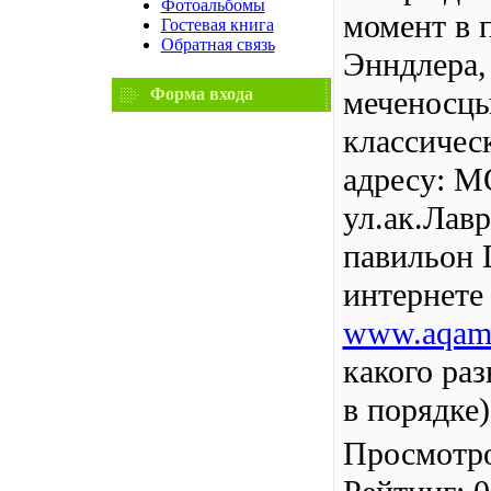
Фотоальбомы
момент в 
Гостевая книга
Обратная связь
Энндлера,
Форма входа
меченосцы
классичес
адресу: М
ул.ак.Лавр
павильон 
интернете 
www.aqami
какого раз
в порядке)
Просмотр