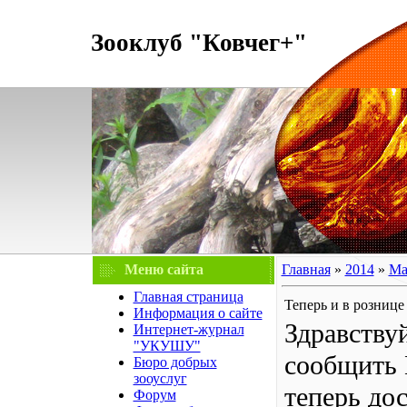
Зооклуб "Ковчег+"
Меню сайта
Главная
»
2014
»
Ма
Главная страница
Теперь и в рознице
Информация о сайте
Здравству
Интернет-журнал
"УКУШУ"
сообщить 
Бюро добрых
зооуслуг
теперь до
Форум