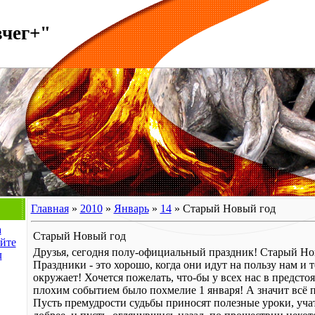
вчег+"
Главная
»
2010
»
Январь
»
14
» Старый Новый год
а
Старый Новый год
йте
Друзья, сегодня полу-официальный праздник! Старый Но
л
Праздники - это хорошо, когда они идут на пользу нам и т
окружает! Хочется пожелать, что-бы у всех нас в предсто
плохим событием было похмелие 1 января! А значит всё п
Пусть премудрости судьбы приносят полезные уроки, учат