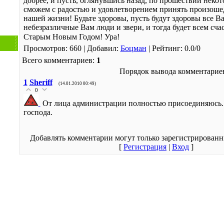
добрее, и пусть, оглянувшись назад, по прошествии неко
сможем с радостью и удовлетворением принять произоше
нашей жизни! Будьте здоровы, пусть будут здоровы все В
небезразличные Вам люди и звери, и тогда будет всем сча
Старым Новым Годом! Ура!
Просмотров
: 660 |
Добавил
:
Боцман
|
Рейтинг
:
0.0
/
0
Всего комментариев
:
1
Порядок вывода комментарие
1
Sheriff
(14.01.2010 00:49)
0
От лица администрации полностью присоединяюсь. 
господа.
Добавлять комментарии могут только зарегистрированн
[
Регистрация
|
Вход
]