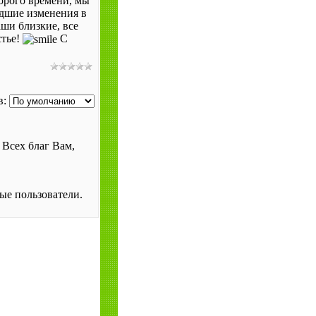
торого времени, мы
дшие изменения в
аши близкие, все
стье!
С
в:
Всех благ Вам,
ые пользователи.