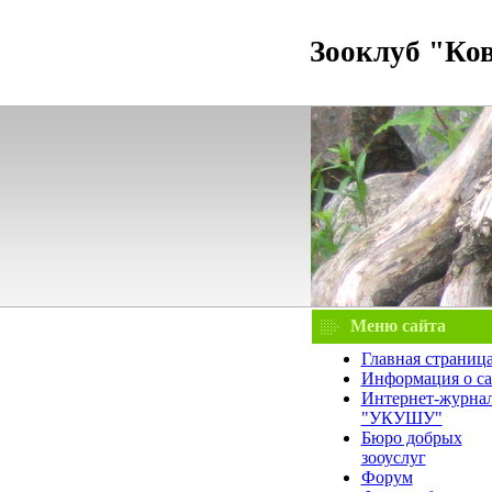
Зооклуб "Ко
Меню сайта
Главная страниц
Информация о са
Интернет-журна
"УКУШУ"
Бюро добрых
зооуслуг
Форум