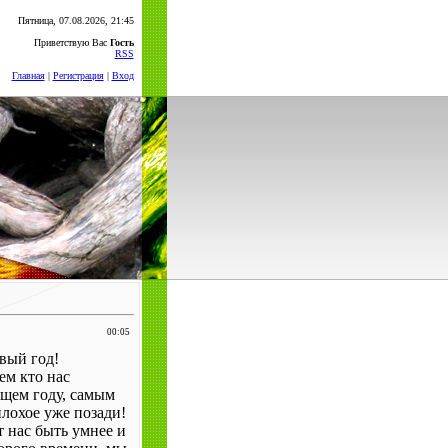
Пятница, 07.08.2026, 21:45
Приветствую Вас
Гость
RSS
Главная
|
Регистрация
|
Вход
00:05
вый год!
ем кто нас
ящем году, самым
лохое уже позади!
 нас быть умнее и