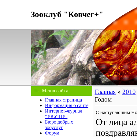
Зооклуб "Ковчег+"
Меню сайта
Главная
»
2010
Годом
Главная страница
Информация о сайте
Интернет-журнал
С наступающим Но
"УКУШУ"
От лица а
Бюро добрых
зооуслуг
поздравля
Форум