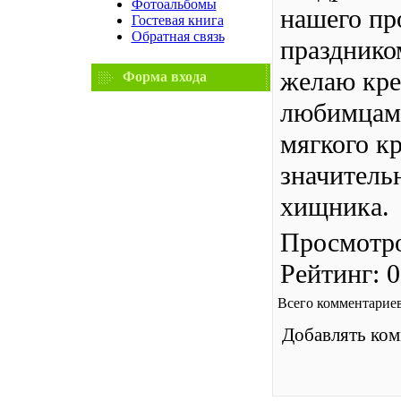
Фотоальбомы
нашего пр
Гостевая книга
Обратная связь
празднико
желаю кре
Форма входа
любимцам.
мягкого кр
значительн
хищника.
Просмотр
Рейтинг
:
0
Всего комментарие
Добавлять ком