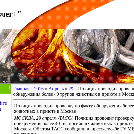
вчег+"
Главная
»
2016
»
Апрель
»
29
» Полиция проводит проверк
обнаружения более 40 трупов животных в приюте в Моск
а
йте
Полиция проводит проверку по факту обнаружения более
л
животных в приюте в Москве
МОСКВА, 29 апреля. /ТАСС/.
Полиция проводит проверку
обнаружения более 40 тел погибших животных в приюте 
Москвы. Об этом ТАСС сообщили в пресс-службе ГУ М