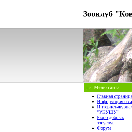
Зооклуб "Ко
Меню сайта
Главная страниц
Информация о са
Интернет-журна
"УКУШУ"
Бюро добрых
зооуслуг
Форум