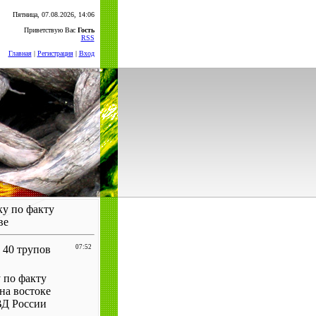
Пятница, 07.08.2026, 14:06
Приветствую Вас
Гость
RSS
Главная
|
Регистрация
|
Вход
у по факту
ве
 40 трупов
07:52
 по факту
на востоке
ВД России