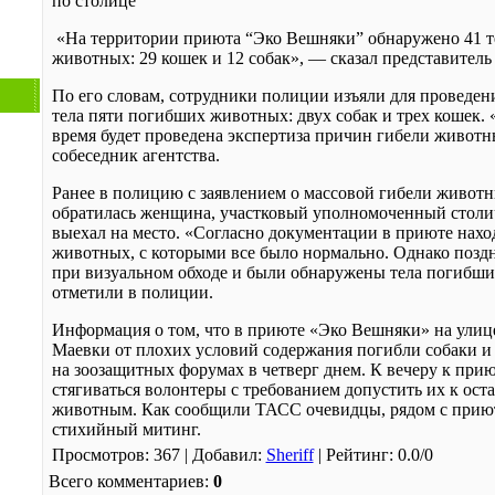
по столице
«На территории приюта “Эко Вешняки” обнаружено 41 
животных: 29 кошек и 12 собак», — сказал представител
По его словам, сотрудники полиции изъяли для проведен
тела пяти погибших животных: двух собак и трех кошек.
время будет проведена экспертиза причин гибели живот
собеседник агентства.
Ранее в полицию с заявлением о массовой гибели живот
обратилась женщина, участковый уполномоченный стол
выехал на место. «Согласно документации в приюте нахо
животных, с которыми все было нормально. Однако позд
при визуальном обходе и были обнаружены тела погибш
отметили в полиции.
Информация о том, что в приюте «Эко Вешняки» на улиц
Маевки от плохих условий содержания погибли собаки и
на зоозащитных форумах в четверг днем. К вечеру к при
стягиваться волонтеры с требованием допустить их к ос
животным. Как сообщили ТАСС очевидцы, рядом с прию
стихийный митинг.
Просмотров
: 367 |
Добавил
:
Sheriff
|
Рейтинг
:
0.0
/
0
Всего комментариев
:
0