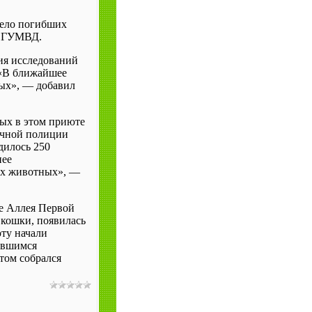
тело погибших
ь ГУМВД.
ия исследований
 «В ближайшее
ных», — добавил
ных в этом приюте
ичной полиции
дилось 250
нее
их животных», —
е Аллея Первой
 кошки, появилась
юту начали
тавшимся
том собрался