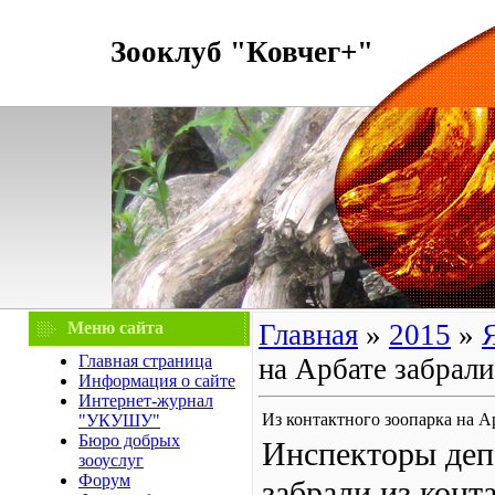
Зооклуб "Ковчег+"
Меню сайта
Главная
»
2015
»
Главная страница
на Арбате забрали
Информация о сайте
Интернет-журнал
Из контактного зоопарка на Ар
"УКУШУ"
Бюро добрых
Инспекторы деп
зооуслуг
Форум
забрали из конт