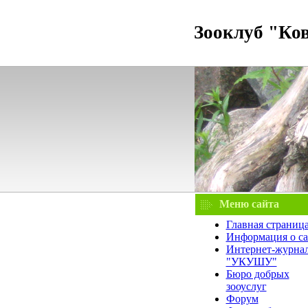
Зооклуб "Ко
Меню сайта
Главная страниц
Информация о са
Интернет-журна
"УКУШУ"
Бюро добрых
зооуслуг
Форум