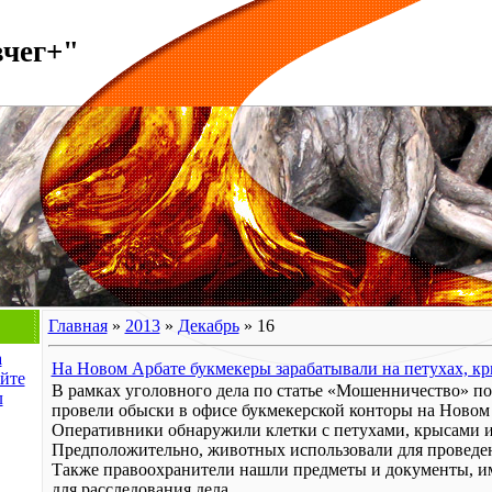
вчег+"
Главная
»
2013
»
Декабрь
»
16
а
На Новом Арбате букмекеры зарабатывали на петухах, к
йте
В рамках уголовного дела по статье «Мошенничество» п
л
провели обыски в офисе букмекерской конторы на Новом
Оперативники обнаружили клетки с петухами, крысами 
Предположительно, животных использовали для проведен
Также правоохранители нашли предметы и документы, и
для расследования дела.