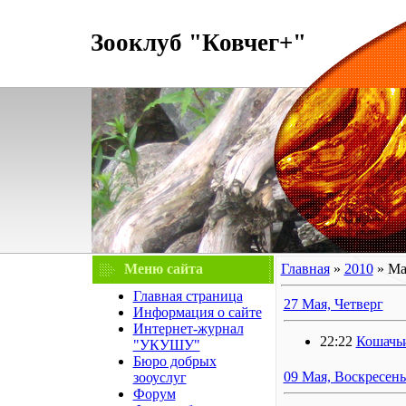
Зооклуб "Ковчег+"
Меню сайта
Главная
»
2010
»
Ма
Главная страница
27 Мая, Четверг
Информация о сайте
Интернет-журнал
22:22
Кошачьи
"УКУШУ"
Бюро добрых
09 Мая, Воскресень
зооуслуг
Форум