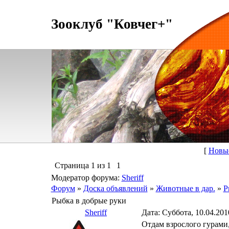
Зооклуб "Ковчег+"
[
Новы
Страница
1
из
1
1
Модератор форума:
Sheriff
Форум
»
Доска объявлений
»
Животные в дар.
»
Р
Рыбка в добрые руки
Sheriff
Дата: Суббота, 10.04.201
Отдам взрослого гурами,