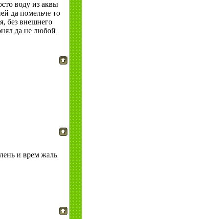
осто воду из аквы
ней да помельче то
я, без внешнего
онял да не любой
 лень и врем жаль