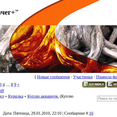
вчег+"
[
Новые сообщения
·
Участники
·
Правила ф
3
4
…
8
9
»
iff
ел
»
Курилка
»
Куплю аквариум.
(Куплю
Дата: Пятница, 29.01.2010, 22:10 | Сообщение #
16