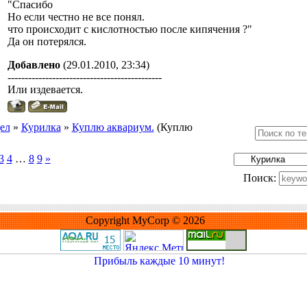
"Спасибо
Но если честно не все понял.
что происходит с кислотностью после кипячения ?"
Да он потерялся.
Добавлено
(29.01.2010, 23:34)
---------------------------------------------
Или издевается.
ел
»
Курилка
»
Куплю аквариум.
(Куплю
3
4
…
8
9
»
Поиск:
Copyright MyCorp © 2026