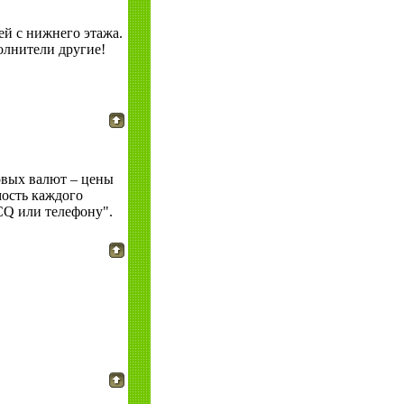
ей с нижнего этажа.
олнители другие!
овых валют – цены
мость каждого
CQ или телефону".