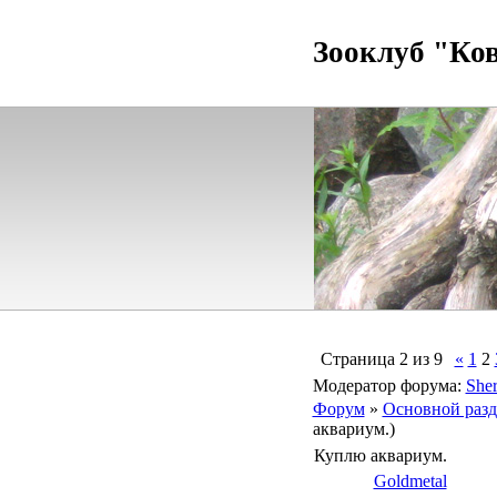
Зооклуб "Ко
Страница
2
из
9
«
1
2
Модератор форума:
Sher
Форум
»
Основной разд
аквариум.)
Куплю аквариум.
Goldmetal