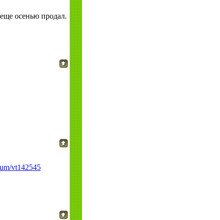
 еще осенью продал.
rum/vt142545