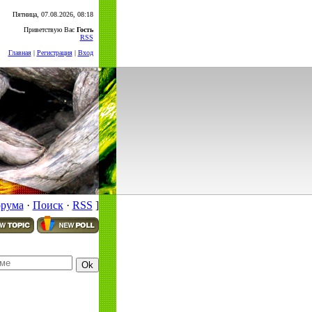
Пятница, 07.08.2026, 08:18
Приветствую Вас
Гость
RSS
Главная
|
Регистрация
|
Вход
орума
·
Поиск
·
RSS
]