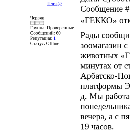
Пчел@
Сообщение 
Червяк
«ГЕККО» отк
Группа: Проверенные
Рады сообщит
Сообщений:
60
Репутация:
1
зоомагазин с
Статус:
Offline
животных «Г
минутах от с
Арбатско-Пок
платформы Эл
д. Мы работа
понедельника
вечера, а с п
19 часов.