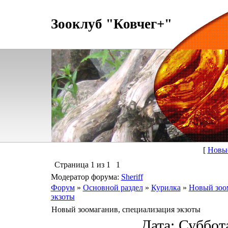
Зооклуб "Ковчег+"
[
Новы
Страница
1
из
1
1
Модератор форума:
Sheriff
Форум
»
Основной раздел
»
Курилка
»
Новый зоо
экзоты
Новый зоомаганив, специализация экзоты
Дата: Суббота