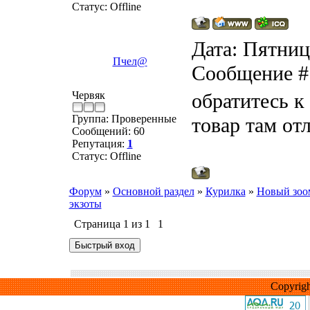
Статус:
Offline
Дата: Пятница
Пчел@
Сообщение 
Червяк
обратитесь к
Группа: Проверенные
товар там от
Сообщений:
60
Репутация:
1
Статус:
Offline
Форум
»
Основной раздел
»
Курилка
»
Новый зоо
экзоты
Страница
1
из
1
1
Copyrig