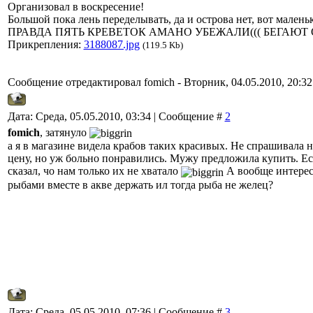
Организовал в воскресение!
Большой пока лень переделывать, да и острова нет, вот малень
ПРАВДА ПЯТЬ КРЕВЕТОК АМАНО УБЕЖАЛИ((( БЕГАЮТ
Прикрепления:
3188087.jpg
(119.5 Kb)
Сообщение отредактировал
fomich
-
Вторник, 04.05.2010, 20:32
Дата: Среда, 05.05.2010, 03:34 | Сообщение #
2
fomich
, затянуло
а я в магазине видела крабов таких красивых. Не спрашивала н
цену, но уж больно понравились. Мужу предложила купить. Ес
сказал, чо нам только их не хватало
А вообще интерес
рыбами вместе в акве держать ил тогда рыба не желец?
Дата: Среда, 05.05.2010, 07:36 | Сообщение #
3