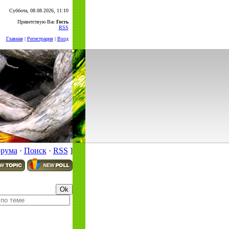
Суббота, 08.08.2026, 11:10
Приветствую Вас
Гость
RSS
Главная
|
Регистрация
|
Вход
орума
·
Поиск
·
RSS
]