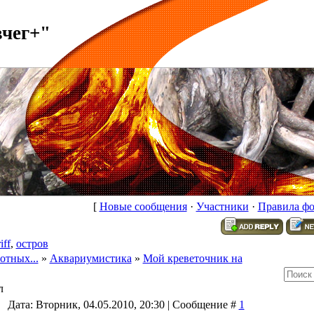
вчег+"
[
Новые сообщения
·
Участники
·
Правила ф
iff
,
остров
отных...
»
Аквариумистика
»
Мой креветочник на
л
Дата: Вторник, 04.05.2010, 20:30 | Сообщение #
1