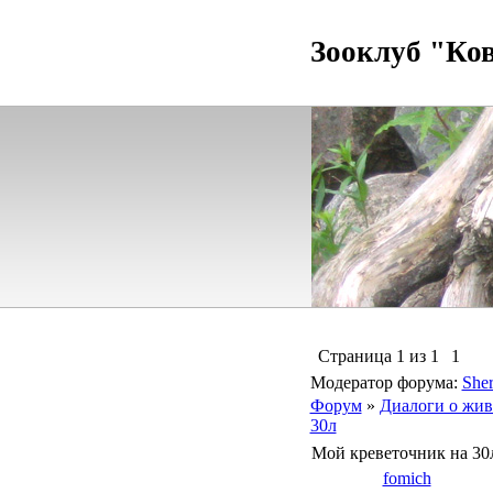
Зооклуб "Ко
Страница
1
из
1
1
Модератор форума:
Sher
Форум
»
Диалоги о жив
30л
Мой креветочник на 30
fomich