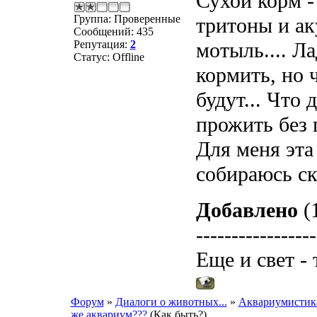
Сухой корм -
Группа: Проверенные
тритоны и ак
Сообщений:
435
Репутация:
2
мотыль.... Ла
Статус:
Offline
кормить, но 
будут... Что
прожить без 
Для меня эта 
собираюсь ск
Добавлено
(1
-----------------
Еще и свет - 
Форум
»
Диалоги о животных...
»
Аквариумистик
же аквариум???
(Как быть?)