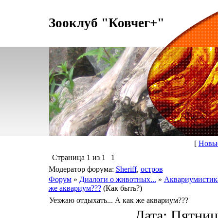
Зооклуб "Ковчег+"
[
Новы
Страница
1
из
1
1
Модератор форума:
Sheriff
,
остров
Форум
»
Диалоги о животных...
»
Аквариумистик
же аквариум???
(Как быть?)
Уезжаю отдыхать... А как же аквариум???
Дата: Пятница