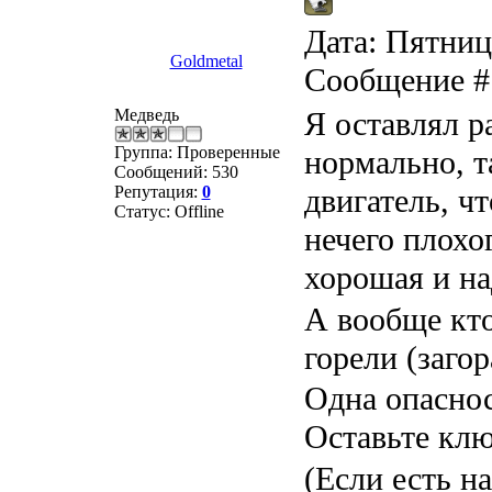
Дата: Пятница
Goldmetal
Сообщение 
Медведь
Я оставлял р
Группа: Проверенные
нормально, т
Сообщений:
530
Репутация:
0
двигатель, чт
Статус:
Offline
нечего плохо
хорошая и н
А вообще кт
горели (заго
Одна опаснос
Оставьте кл
(Если есть н